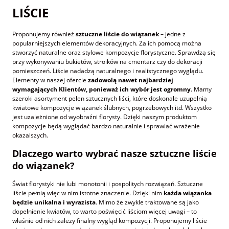
LIŚCIE
Proponujemy również
sztuczne liście do wiązanek
– jedne z
popularniejszych elementów dekoracyjnych. Za ich pomocą można
stworzyć naturalne oraz stylowe kompozycje florystyczne. Sprawdzą się
przy wykonywaniu bukietów, stroików na cmentarz czy do dekoracji
pomieszczeń. Liście nadadzą naturalnego i realistycznego wyglądu.
Elementy w naszej ofercie
zadowolą nawet najbardziej
wymagających Klientów, ponieważ ich wybór jest ogromny
. Mamy
szeroki asortyment pełen sztucznych liści, które doskonale uzupełnią
kwiatowe kompozycje wiązanek ślubnych, pogrzebowych itd. Wszystko
jest uzależnione od wyobraźni florysty. Dzięki naszym produktom
kompozycje będą wyglądać bardzo naturalnie i sprawiać wrażenie
okazalszych.
Dlaczego warto wybrać nasze sztuczne liście
do wiązanek?
Świat florystyki nie lubi monotonii i pospolitych rozwiązań. Sztuczne
liście pełnią więc w nim istotne znaczenie. Dzięki nim
każda wiązanka
będzie unikalna i wyrazista
. Mimo że zwykle traktowane są jako
dopełnienie kwiatów, to warto poświęcić liściom więcej uwagi – to
właśnie od nich zależy finalny wygląd kompozycji. Proponujemy liście