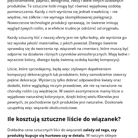
pięcioramienne, paproci, winogrona, zwisy i wiele innych ozdobnych
produktów. Te sztuczne listki mogą być również wyjątkową ozdobą
pomieszczenia. Każdy z nich wyróżnia się jednak trwałością – nie
więdnie, nie żółknie i nie wymaga skomplikowanej pielęgnacji.
Nowoczesne technologie produkcji sprawiają, że świetnie imitują
wygląd żywych roślin, a w efekcie trudno je odróżnić od oryginału.
Każdy sztuczny liść z naszej oferty jest nie tylko ładny, ale wyróżnia go
też wysoka jakość materiałów, z jakich powstał. Dlatego świetnie
sprawdzą się do tworzenia np. wiązanek na cmentarz, które muszą być
odporne na działanie różnych czynników atmosferycznych. Mają ładne i
wyraziste kolory, dlatego będą świetną ozdobą każdej kompozycji.
Liście, które sprzedajemy, będą więc stylowym dopełnieniem
kompozycji dekoracyjnych lub produktem, który samodzielnie stworzy
piękne dekoracje. Wystarczy tylko dobrać odpowiednie kwiaty oraz
dodatki, które wyglądają niczym prawdziwe, ale nie są narażone na
choroby roślin czy więdnięcie. W swoim asortymencie mamy liście o
wyjątkowo naturalnej kolorystyce, dzięki której wielu Klientów jest
pewnych, że pochodzenie tych produktów jest naturalne. Doskonale
uzupełnią więc wiązanki okolicznościowe.
Ile kosztują sztuczne liście do wiązanek?
Dokładna cena sztucznych liści do wiązanek
zależy od tego, czy
produkty kupuje się hurtowo czy w detalu
. W naszym sklepie