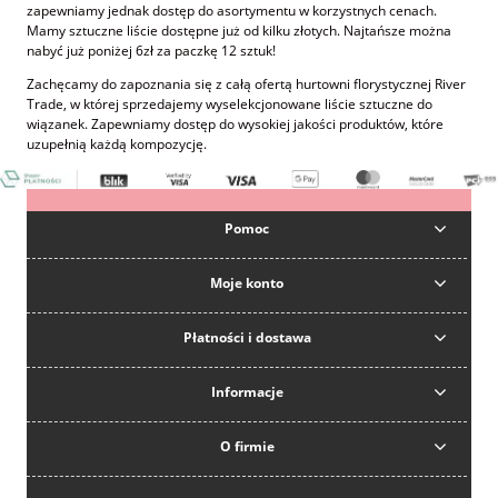
zapewniamy jednak dostęp do asortymentu w korzystnych cenach.
Mamy sztuczne liście dostępne już od kilku złotych. Najtańsze można
nabyć już poniżej 6zł za paczkę 12 sztuk!
Zachęcamy do zapoznania się z całą ofertą hurtowni florystycznej River
Trade, w której sprzedajemy wyselekcjonowane liście sztuczne do
wiązanek. Zapewniamy dostęp do wysokiej jakości produktów, które
uzupełnią każdą kompozycję.
Pomoc
Moje konto
Płatności i dostawa
Informacje
O firmie