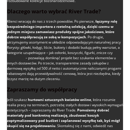
rozbudowane kolekcje bożonarodzeniowe.
Dlaczego warto wybrać River Trade?
Klienci wracają do nas z trzech powodów. Po pierwsze,
łączymy rolę
bezpośredniego importera z rzetelną selekcją, dzięki czemu w
jednym miejscu zamawiasz produkty spójne jakościowo, które
dobrze współpracują ze sobą w kompozycjach
. Po drugie,
utrzymujemy asortyment w układzie odpowiadającym naturalnej pracy
florysty: główki, łodygi, liście, bukiety i dodatki budują pełny warsztat, a
kategorie uzupełniające – jak osłonki, koszyczki, figurki, znicze czy
flowerboxy
– pozwalają domknąć projekt bez szukania elementów u
innych dostawców. Po trzecie, transparentne zasady zakupów z
darmową wysyłką od 500 zł netto i automatycznie naliczanymi progami
rabatowymi dają przewidywalność cenową, która jest niezbędna, kiedy
liczysz marżę na dużym zleceniu.
Zapraszamy do współpracy
Jeśli szukasz
hurtowni sztucznych kwiatów online
, która rozumie
realia pracy na terminach, potrzebę stałych dostaw i wysokich wymagań
estetycznych – zapraszamy do River Trade.
Pomożemy dobrać
materiały pod konkretną realizację, zbudować koszyk
zoptymalizowany pod budżet i zaplanować wysyłkę tak, byś mógł
skupić się na projektowaniu
. Skontaktuj się z nami, odwiedź nas