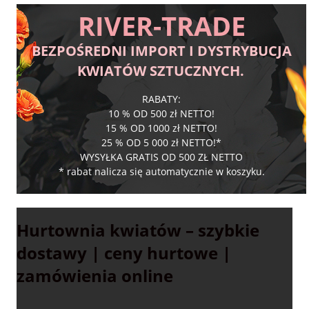
RIVER-TRADE
BEZPOŚREDNI IMPORT I DYSTRYBUCJA
KWIATÓW SZTUCZNYCH.
RABATY:
10 % OD 500 zł NETTO!
15 % OD 1000 zł NETTO!
25 % OD 5 000 zł NETTO!*
WYSYŁKA GRATIS OD 500 ZŁ NETTO
* rabat nalicza się automatycznie w koszyku.
Hurtownia kwiatów – szybkie
dostawy | ceny hurtowe |
zamówienia online