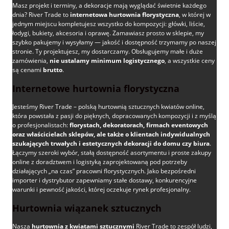
Masz projekt i terminy, a dekoracje mają wyglądać świetnie każdego
dnia? River Trade to
internetowa hurtownia florystyczna
, w której w
jednym miejscu kompletujesz wszystko do kompozycji: główki, liście,
łodygi, bukiety, akcesoria i oprawę. Zamawiasz prosto w sklepie, my
szybko pakujemy i wysyłamy — jakość i dostępność trzymamy po naszej
stronie. Ty projektujesz, my dostarczamy. Obsługujemy małe i duże
zamówienia,
nie ustalamy minimum logistycznego
, a wszystkie ceny
są cenami
brutto
.
Internetowe hurtownia florystyczna
Jesteśmy River Trade – polską hurtownią sztucznych kwiatów online,
która powstała z pasji do pięknych, dopracowanych kompozycji i z myślą
o profesjonalistach:
florystach, dekoratorach, firmach eventowych
oraz właścicielach sklepów, ale także o klientach indywidualnych
szukających trwałych i estetycznych dekoracji do domu czy biura
.
Łączymy szeroki wybór, stałą dostępność asortymentu i proste zakupy
online z doradztwem i logistyką zaprojektowaną pod potrzeby
działających „na czas” pracowni florystycznych. Jako bezpośredni
importer i dystrybutor zapewniamy stałe dostawy, konkurencyjne
warunki i pewność jakości, której oczekuje rynek profesjonalny.
Hurtownia wiązanek sztucznych
Nasza
hurtownia z kwiatami sztucznymi
River Trade to zespół ludzi,