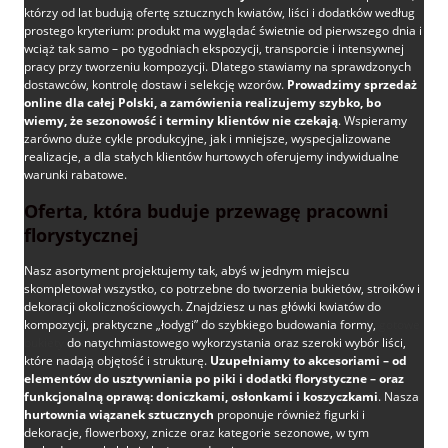
którzy od lat budują ofertę sztucznych kwiatów, liści i dodatków według
prostego kryterium: produkt ma wyglądać świetnie od pierwszego dnia i
wciąż tak samo – po tygodniach ekspozycji, transporcie i intensywnej
pracy przy tworzeniu kompozycji. Dlatego stawiamy na sprawdzonych
dostawców, kontrolę dostaw i selekcję wzorów.
Prowadzimy sprzedaż
online dla całej Polski, a zamówienia realizujemy szybko, bo
wiemy, że sezonowość i terminy klientów nie czekają
. Wspieramy
zarówno duże cykle produkcyjne, jak i mniejsze, wyspecjalizowane
realizacje, a dla stałych klientów hurtowych oferujemy indywidualne
warunki rabatowe.
Oferta, która buduje przewagę pracowni
florystycznej
Nasz asortyment projektujemy tak, abyś w jednym miejscu
skompletował wszystko, co potrzebne do tworzenia bukietów, stroików i
dekoracji okolicznościowych. Znajdziesz u nas główki kwiatów do
kompozycji, praktyczne „łodygi” do szybkiego budowania formy,
gotowe
bukiety
do natychmiastowego wykorzystania oraz szeroki wybór liści,
które nadają objętość i strukturę.
Uzupełniamy to akcesoriami – od
elementów do usztywniania po piki i dodatki florystyczne – oraz
funkcjonalną oprawą: doniczkami, osłonkami i koszyczkami
. Nasza
hurtownia wiązanek sztucznych
proponuje również figurki i
dekoracje, flowerboxy, znicze oraz kategorie sezonowe, w tym