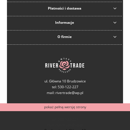
Płatności i dostawa
Informacje
O firmie
ul. Główna 10 Brudzowice
tel: 530-122-227
mail: rivertrade@wp.pl
pokaż pełną wersję strony
tel: 530-122-227
mail: rivertrade@wp.pl