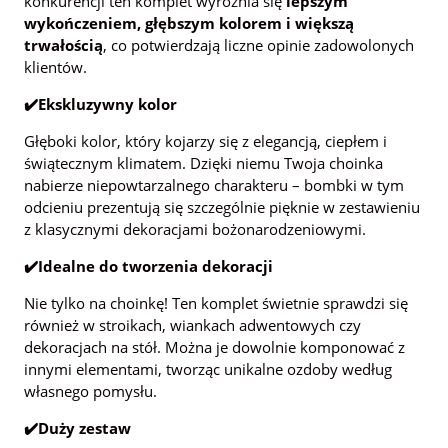
konkurencji ten komplet wyróżnia się
lepszym
wykończeniem, głębszym kolorem i większą
trwałością
, co potwierdzają liczne opinie zadowolonych
klientów.
✔️Ekskluzywny kolor
Głęboki kolor, który kojarzy się z elegancją, ciepłem i
świątecznym klimatem. Dzięki niemu Twoja choinka
nabierze niepowtarzalnego charakteru – bombki w tym
odcieniu prezentują się szczególnie pięknie w zestawieniu
z klasycznymi dekoracjami bożonarodzeniowymi.
✔️Idealne do tworzenia dekoracji
Nie tylko na choinkę! Ten komplet świetnie sprawdzi się
również w stroikach, wiankach adwentowych czy
dekoracjach na stół. Można je dowolnie komponować z
innymi elementami, tworząc unikalne ozdoby według
własnego pomysłu.
✔️Duży zestaw