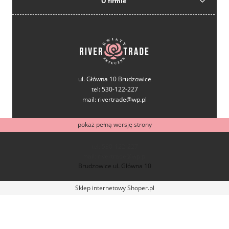
O firmie
ul. Główna 10 Brudzowice
tel: 530-122-227
mail: rivertrade@wp.pl
pokaż pełną wersję strony
tel: 530-122-227
mail: rivertrade@wp.pl
Brudzowice ul. Główna 10
Sklep internetowy Shoper.pl