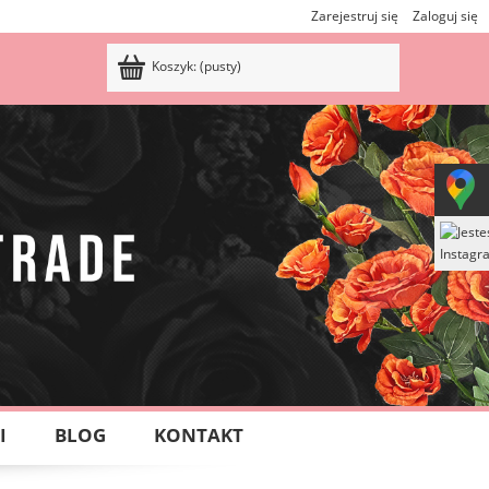
Zarejestruj się
Zaloguj się
Koszyk:
(pusty)
I
BLOG
KONTAKT