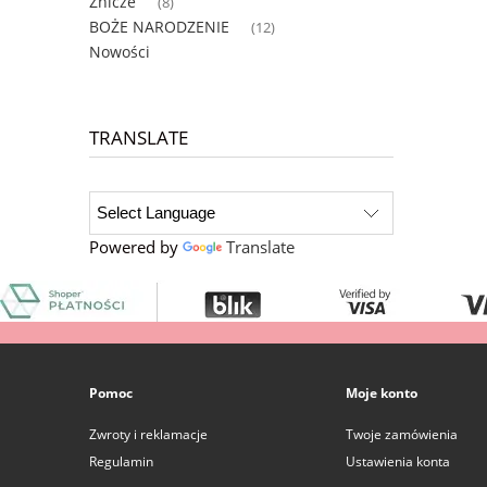
Znicze
(8)
BOŻE NARODZENIE
(12)
Nowości
TRANSLATE
Powered by
Translate
Pomoc
Moje konto
Zwroty i reklamacje
Twoje zamówienia
Regulamin
Ustawienia konta