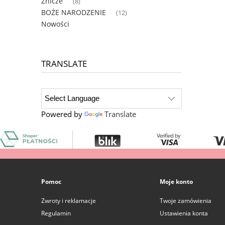
Znicze
(8)
BOŻE NARODZENIE
(12)
Nowości
TRANSLATE
Powered by
Translate
Pomoc
Moje konto
Zwroty i reklamacje
Twoje zamówienia
Regulamin
Ustawienia konta