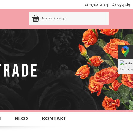
Zarejestruj się
Zaloguj się
Koszyk:
(pusty)
I
BLOG
KONTAKT