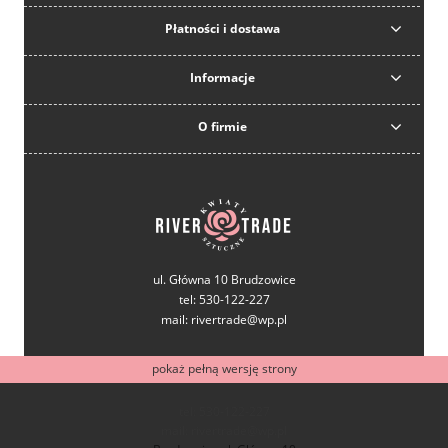
Płatności i dostawa
Informacje
O firmie
ul. Główna 10 Brudzowice
tel: 530-122-227
mail: rivertrade@wp.pl
pokaż pełną wersję strony
tel: 530-122-227
mail: rivertrade@wp.pl