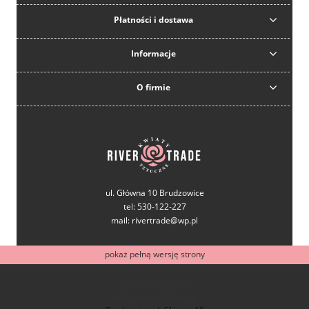
Płatności i dostawa
Informacje
O firmie
ul. Główna 10 Brudzowice
tel: 530-122-227
mail: rivertrade@wp.pl
pokaż pełną wersję strony
tel: 530-122-227
mail: rivertrade@wp.pl