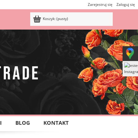
Zarejestruj się
Zaloguj się
Koszyk:
(pusty)
I
BLOG
KONTAKT