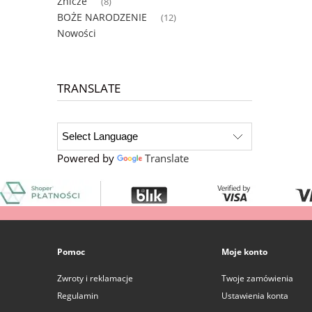
Znicze
(8)
BOŻE NARODZENIE
(12)
Nowości
TRANSLATE
Powered by
Translate
Pomoc
Moje konto
Zwroty i reklamacje
Twoje zamówienia
Regulamin
Ustawienia konta