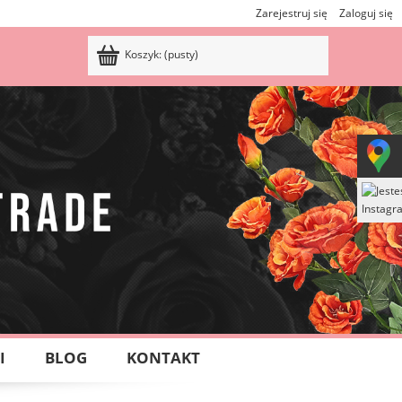
Zarejestruj się
Zaloguj się
Koszyk:
(pusty)
I
BLOG
KONTAKT