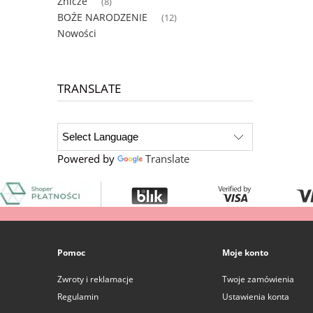
Znicze
(8)
BOŻE NARODZENIE
(12)
Nowości
TRANSLATE
Powered by
Translate
Pomoc
Moje konto
Zwroty i reklamacje
Twoje zamówienia
Regulamin
Ustawienia konta