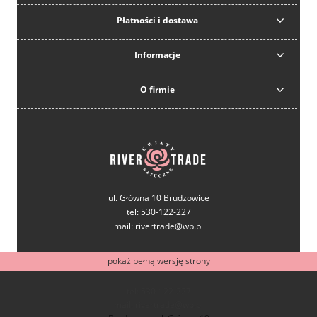
Płatności i dostawa
Informacje
O firmie
ul. Główna 10 Brudzowice
tel: 530-122-227
mail: rivertrade@wp.pl
pokaż pełną wersję strony
tel: 530-122-227
mail: rivertrade@wp.pl