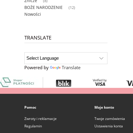
Znicze
(8)
BOŻE NARODZENIE
(12)
Nowości
TRANSLATE
Powered by
Translate
Pomoc
Moje konto
Zwroty i reklamacje
Twoje zamówienia
Regulamin
Ustawienia konta