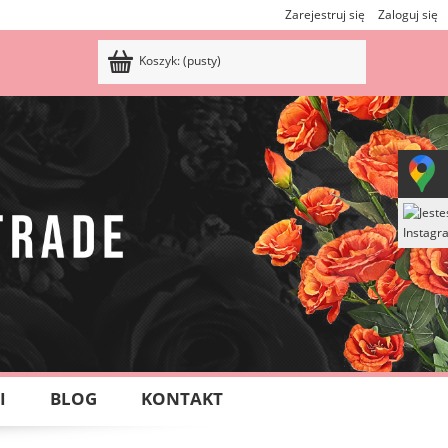
Zarejestruj się
Zaloguj się
Koszyk:
(pusty)
I
BLOG
KONTAKT