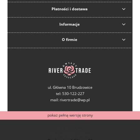
Płatności i dostawa
Informacje
O firmie
ul. Główna 10 Brudzowice
tel: 530-122-227
mail: rivertrade@wp.pl
pokaż pełną wersję strony
tel: 530-122-227
mail: rivertrade@wp.pl