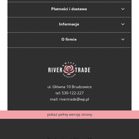
Płatności i dostawa
Informacje
O firmie
ul. Główna 10 Brudzowice
tel: 530-122-227
mail: rivertrade@wp.pl
pokaż pełną wersję strony
tel: 530-122-227
mail: rivertrade@wp.pl