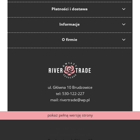
Płatności i dostawa
Informacje
O firmie
ul. Główna 10 Brudzowice
tel: 530-122-227
mail: rivertrade@wp.pl
pokaż pełną wersję strony
tel: 530-122-227
mail: rivertrade@wp.pl