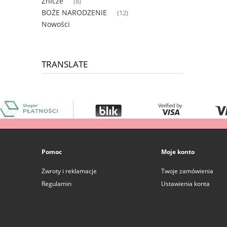
Znicze
(8)
BOŻE NARODZENIE
(12)
Nowości
TRANSLATE
Pomoc
Moje konto
Zwroty i reklamacje
Twoje zamówienia
Regulamin
Ustawienia konta