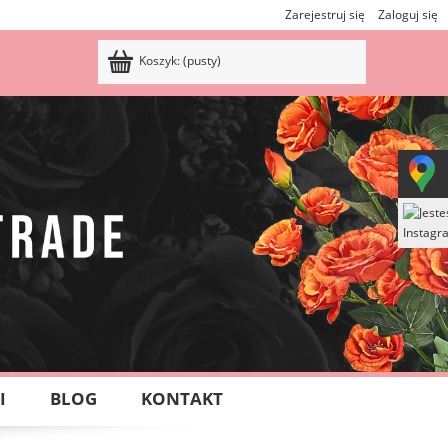
Zarejestruj się
Zaloguj się
Koszyk:
(pusty)
I
BLOG
KONTAKT