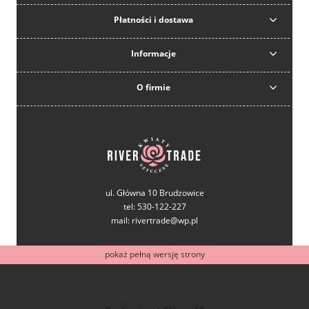
Płatności i dostawa
Informacje
O firmie
ul. Główna 10 Brudzowice
tel: 530-122-227
mail: rivertrade@wp.pl
pokaż pełną wersję strony
tel: 530-122-227
mail: rivertrade@wp.pl