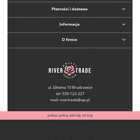
Płatności i dostawa
Informacje
O firmie
ul. Główna 10 Brudzowice
tel: 530-122-227
mail: rivertrade@wp.pl
pokaż pełną wersję strony
tel: 530-122-227
mail: rivertrade@wp.pl