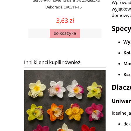
Serce Wiklinowe 15 cm Białe Zawieszka
Wprowadź 
Dekoracja CR0311-15
wyjątkowa
domowych
3,63 zł
Specy
do koszyka
Wys
Kol
Inni klienci kupili również
Mat
Ksz
Dlacz
Uniwer
Idealne j
dek