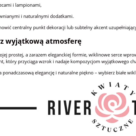
ecami i lampionami,
wnianymi i naturalnymi dodatkami.
owić centralny punkt dekoracji lub subtelny akcent uzupełniając
z wyjątkową atmosferę
ojej prostej, a zarazem eleganckiej formie, wiklinowe serce wpr
nt, który przyciąga wzrok i nadaje kompozycjom wyjątkowego ch
 ponadczasową elegancję i naturalne piękno – wybierz białe wikl