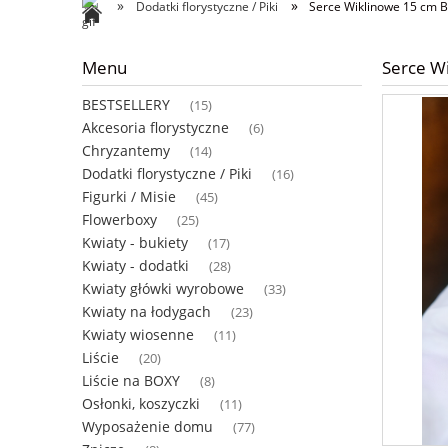
»
»
Dodatki florystyczne / Piki
Serce Wiklinowe 15 cm 
Menu
Serce W
BESTSELLERY
(15)
Akcesoria florystyczne
(6)
Chryzantemy
(14)
Dodatki florystyczne / Piki
(16)
Figurki / Misie
(45)
Flowerboxy
(25)
Kwiaty - bukiety
(17)
Kwiaty - dodatki
(28)
Kwiaty główki wyrobowe
(33)
Kwiaty na łodygach
(23)
Kwiaty wiosenne
(11)
Liście
(20)
Liście na BOXY
(8)
Osłonki, koszyczki
(11)
Wyposażenie domu
(77)