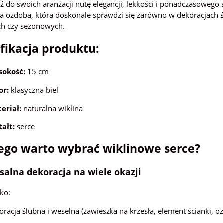
do swoich aranżacji nutę elegancji, lekkości i ponadczasowego s
 ozdoba, która doskonale sprawdzi się zarówno w dekoracjach ś
 czy sezonowych.
fikacja produktu:
okość:
15 cm
or:
klasyczna biel
eriał:
naturalna wiklina
tałt:
serce
ego warto wybrać wiklinowe serce?
salna dekoracja na wiele okazji
ako:
oracja ślubna i weselna (zawieszka na krzesła, element ścianki, o