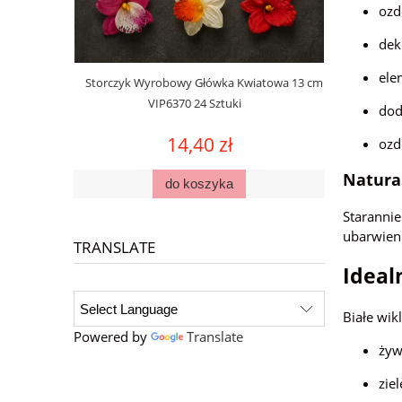
ozd
dek
ele
Storczyk Wyrobowy Główka Kwiatowa 13 cm
Figurka Słoń
VIP6370 24 Sztuki
dod
14,40 zł
ozd
Natura
do koszyka
Starannie
ubarwieni
TRANSLATE
Ideal
Białe wik
Powered by
Translate
żyw
zie