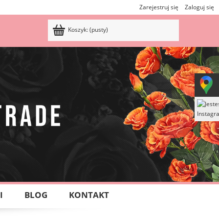
Zarejestruj się
Zaloguj się
Koszyk:
(pusty)
I
BLOG
KONTAKT