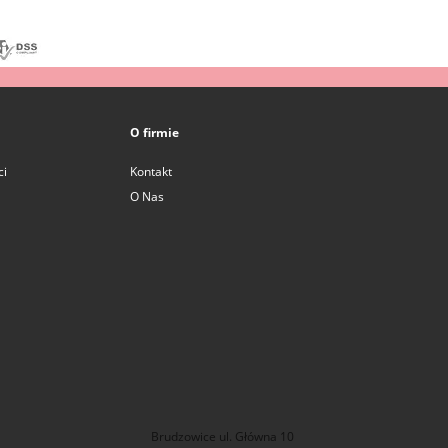
O firmie
ci
Kontakt
O Nas
Brudzowice ul. Główna 10