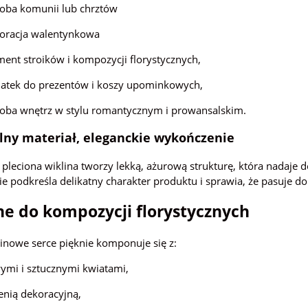
oba komunii lub chrztów
oracja walentynkowa
ment stroików i kompozycji florystycznych,
 Ceramiczny Słonik Złoty 21 x 10
Róża Główka Kwiatowa Wyrobowa Pącz
x 16 cm ZY22126-G
cm VIP1815 12 Sztuk
atek do prezentów i koszy upominkowych,
56,03 zł
7,80 zł
oba wnętrz w stylu romantycznym i prowansalskim.
lny materiał, eleganckie wykończenie
do koszyka
do koszyka
 pleciona wiklina tworzy lekką, ażurową strukturę, która nadaje de
e podkreśla delikatny charakter produktu i sprawia, że pasuje do 
ne do kompozycji florystycznych
linowe serce pięknie komponuje się z:
ymi i sztucznymi kwiatami,
lenią dekoracyjną,