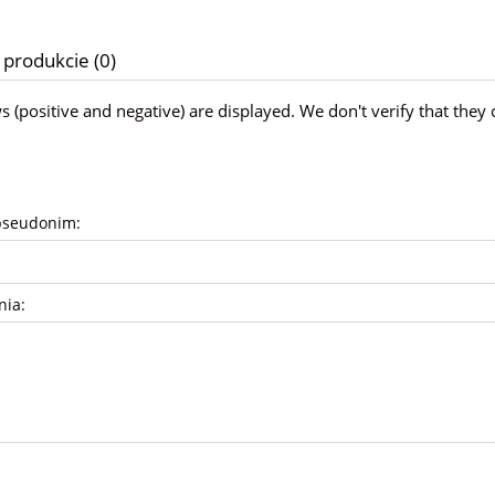
 produkcie (0)
ws (positive and negative) are displayed. We don't verify that t
pseudonim:
nia: