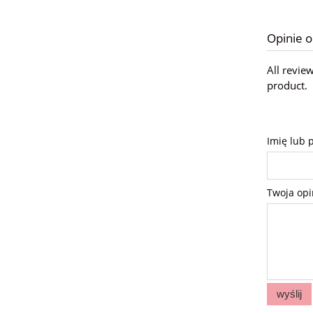
Opinie o
All revie
product.
Imię lub 
Twoja opi
wyślij