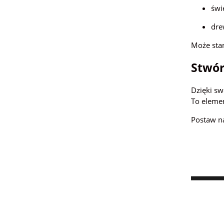
świ
dre
Może stan
Stwór
Dzięki sw
To eleme
Postaw na