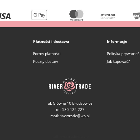
Płatności i dostawa
Informacje
Formy płatności
Polityka prywatnoś
Koszty dostaw
Jak kupować?
ul. Główna 10 Brudzowice
tel: 530-122-227
mail: rivertrade@wp.pl
mail: rivertrade@wp.pl