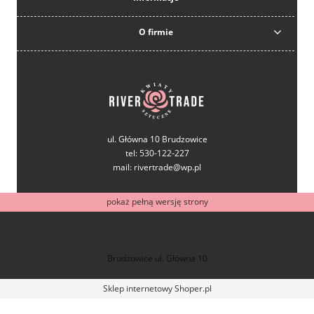
O firmie
ul. Główna 10 Brudzowice
tel: 530-122-227
mail: rivertrade@wp.pl
pokaż pełną wersję strony
tel: 530-122-227
mail: rivertrade@wp.pl
Brudzowice ul. Główna 10
Sklep internetowy Shoper.pl