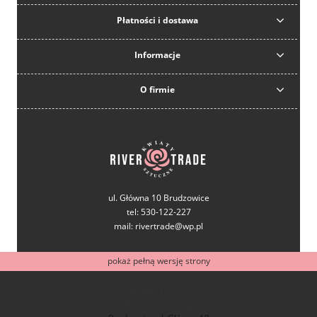
Płatności i dostawa
Informacje
O firmie
ul. Główna 10 Brudzowice
tel: 530-122-227
mail: rivertrade@wp.pl
pokaż pełną wersję strony
tel: 530-122-227
mail: rivertrade@wp.pl