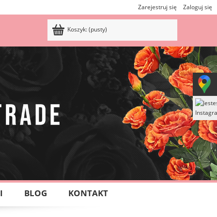
Zarejestruj się
Zaloguj się
Koszyk:
(pusty)
I
BLOG
KONTAKT