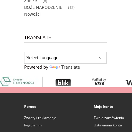
Znicze
(8)
BOŻE NARODZENIE
(12)
Nowości
TRANSLATE
Powered by
Translate
Pomoc
Moje konto
Zwroty i reklamacje
Twoje zamówienia
Regulamin
Ustawienia konta