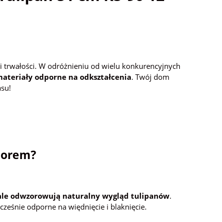
u i trwałości. W odróżnieniu od wielu konkurencyjnych
ateriały odporne na odkształcenia
. Twój dom
asu!
borem?
le odwzorowują naturalny wygląd tulipanów
.
ocześnie odporne na więdnięcie i blaknięcie.