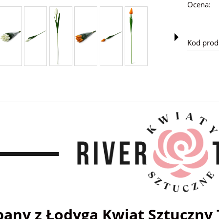
Ocena:
Kod prod
pany z Łodygą Kwiat Sztuczny 