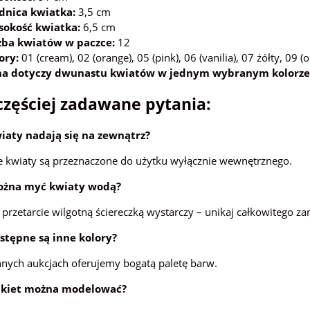
dnica kwiatka:
3,5 cm
okość kwiatka:
6,5 cm
zba kwiatów w paczce:
12
ory:
01 (cream), 02 (orange), 05 (pink), 06 (vanilia), 07 żółty, 09 (or
a dotyczy dwunastu kwiatów w jednym wybranym kolorze
zęściej zadawane pytania:
wiaty nadają się na zewnątrz?
e kwiaty są przeznaczone do użytku wyłącznie wewnętrznego.
można myć kwiaty wodą?
 przetarcie wilgotną ściereczką wystarczy – unikaj całkowitego z
ostępne są inne kolory?
nnych aukcjach oferujemy bogatą paletę barw.
bukiet można modelować?