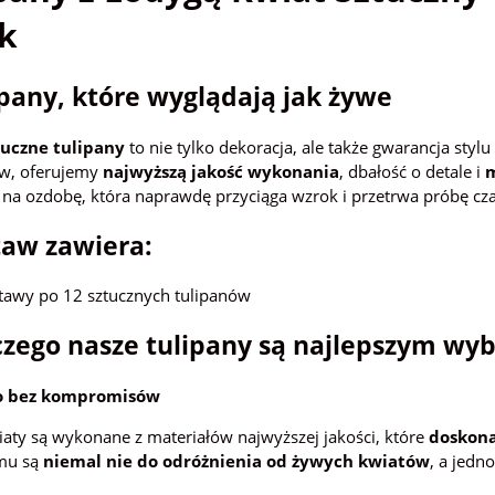
k
pany, które wyglądają jak żywe
tuczne tulipany
to nie tylko dekoracja, ale także gwarancja styl
w, oferujemy
najwyższą jakość wykonania
, dbałość o detale i
m
 na ozdobę, która naprawdę przyciąga wzrok i przetrwa próbę cz
aw zawiera:
tawy po 12 sztucznych tulipanów
zego nasze tulipany są najlepszym wy
o bez kompromisów
aty są wykonane z materiałów najwyższej jakości, które
doskona
emu są
niemal nie do odróżnienia od żywych kwiatów
, a jedn