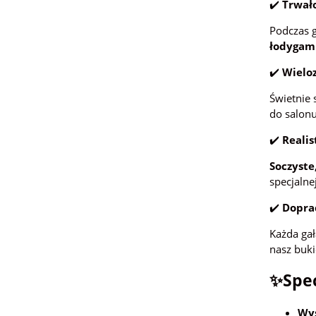
✔️
Trwało
Podczas g
łodygami
✔️
Wielo
Świetnie 
do salonu,
✔️
Realis
Soczyste
specjalne
✔️
Dopra
Każda gał
nasz buk
✨Spec
Wys