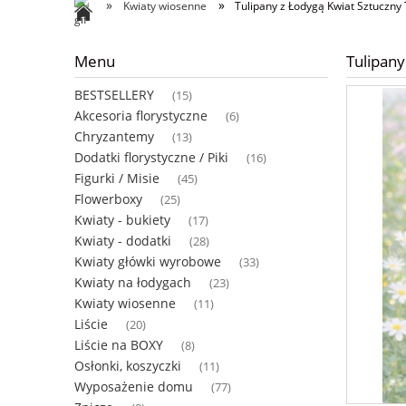
»
»
Kwiaty wiosenne
Tulipany z Łodygą Kwiat Sztuczny
Menu
Tulipany
BESTSELLERY
(15)
Akcesoria florystyczne
(6)
Chryzantemy
(13)
Dodatki florystyczne / Piki
(16)
Figurki / Misie
(45)
Flowerboxy
(25)
Kwiaty - bukiety
(17)
Kwiaty - dodatki
(28)
Kwiaty główki wyrobowe
(33)
Kwiaty na łodygach
(23)
Kwiaty wiosenne
(11)
Liście
(20)
Liście na BOXY
(8)
Osłonki, koszyczki
(11)
Wyposażenie domu
(77)