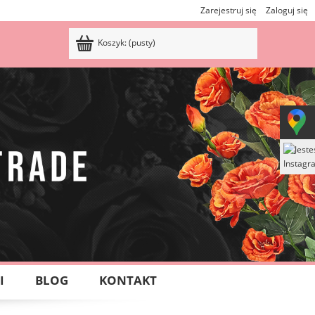
Zarejestruj się
Zaloguj się
Koszyk:
(pusty)
I
BLOG
KONTAKT