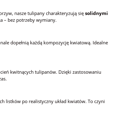
rzyw, nasze tulipany charakteryzują się
solidnymi
ata – bez potrzeby wymiany.
konale dopełnią każdą kompozycję kwiatową. Idealne
dcień kwitnących tulipanów. Dzięki zastosowaniu
zas.
ch listków po realistyczny układ kwiatów. To czyni