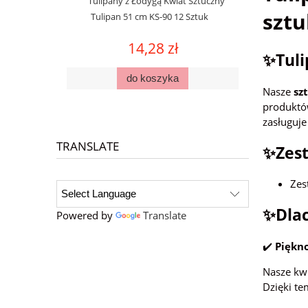
Tulipany z Łodygą Kwiat Sztuczny
sztu
Tulipan 51 cm KS-90 12 Sztuk
14,28 zł
✨Tuli
do koszyka
Nasze
sz
produktó
zasługuje
TRANSLATE
✨Zest
Zes
✨Dlac
Powered by
Translate
✔️
Piękn
Nasze kwi
Dzięki t