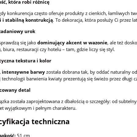
ść, która robi różnicę
dy konkurencja często oferuje produkty z cienkich, łamliwych two
 i stabilną konstrukcją
. To dekoracja, która posłuży Ci przez l
zadaniowy urok
sprawdzą się jako
dominujący akcent w wazonie
, ale też dos
 biura, restauracji czy hotelu – tam, gdzie liczy się styl.
tyczna tekstura i kolor
, intensywne barwy
została dobrana tak, by oddać naturalny o
j technologii barwienia kwiaty prezentują się świeżo przez długi c
cowany detal
ązka została zaprojektowana z dbałością o szczegóły: od subtelny
iet wyjątkowym i pełnym charakteru.
yfikacja techniczna
okość:
51 cm