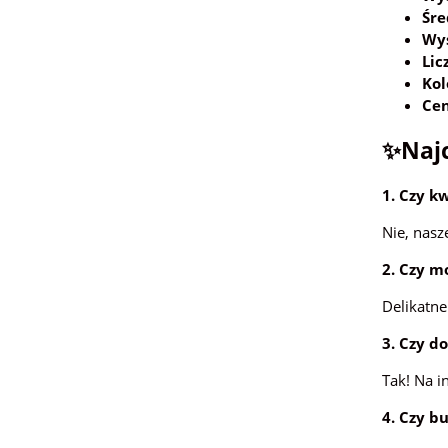
Śre
Wys
Lic
Kol
Cen
✨Najc
1. Czy k
Nie, nasz
2. Czy 
Delikatne
3. Czy d
Tak! Na i
4. Czy 