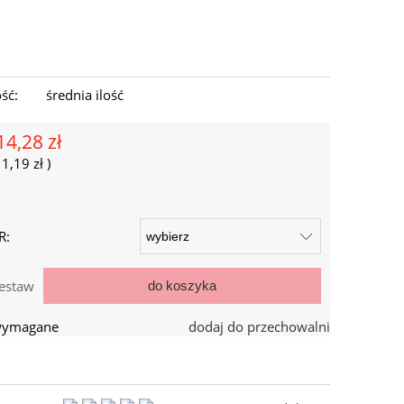
ść:
średnia ilość
14,28 zł
=
1,19 zł
)
R:
estaw
do koszyka
 wymagane
dodaj do przechowalni