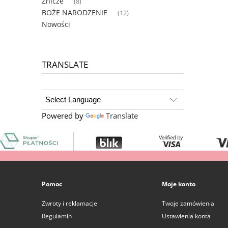
Znicze
(8)
BOŻE NARODZENIE
(12)
Nowości
TRANSLATE
Powered by
Translate
Pomoc
Moje konto
Zwroty i reklamacje
Twoje zamówienia
Regulamin
Ustawienia konta