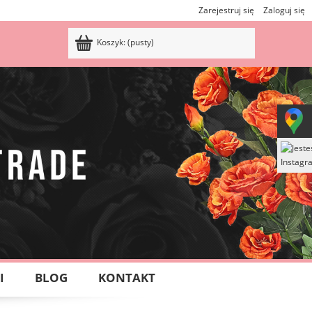
Zarejestruj się
Zaloguj się
Koszyk:
(pusty)
I
BLOG
KONTAKT