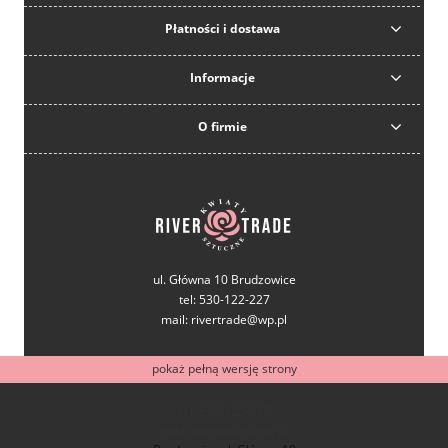
Płatności i dostawa
Informacje
O firmie
ul. Główna 10 Brudzowice
tel: 530-122-227
mail: rivertrade@wp.pl
pokaż pełną wersję strony
tel: 530-122-227
mail: rivertrade@wp.pl