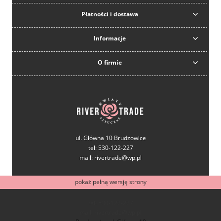
Płatności i dostawa
Informacje
O firmie
ul. Główna 10 Brudzowice
tel: 530-122-227
mail: rivertrade@wp.pl
pokaż pełną wersję strony
tel: 530-122-227
mail: rivertrade@wp.pl