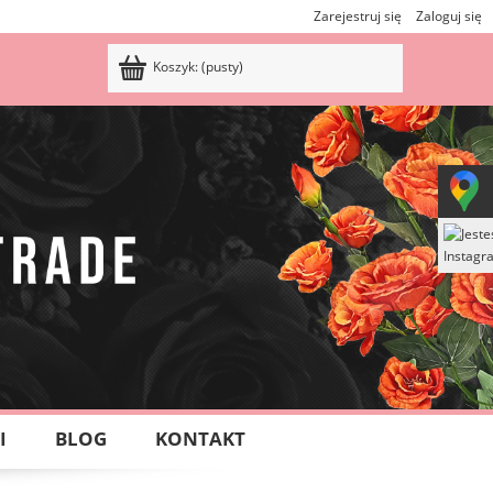
Zarejestruj się
Zaloguj się
Koszyk:
(pusty)
I
BLOG
KONTAKT