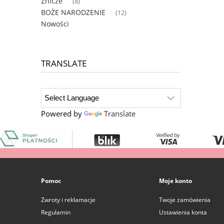
Znicze
(8)
BOŻE NARODZENIE
(12)
Nowości
TRANSLATE
Powered by
Translate
Pomoc
Moje konto
Zwroty i reklamacje
Twoje zamówienia
Regulamin
Ustawienia konta