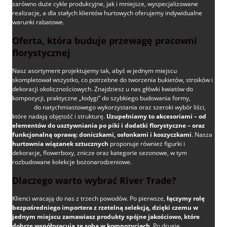
zarówno duże cykle produkcyjne, jak i mniejsze, wyspecjalizowane
realizacje, a dla stałych klientów hurtowych oferujemy indywidualne
warunki rabatowe.
Oferta, która buduje przewagę pracowni
florystycznej
Nasz asortyment projektujemy tak, abyś w jednym miejscu
skompletował wszystko, co potrzebne do tworzenia bukietów, stroików i
dekoracji okolicznościowych. Znajdziesz u nas główki kwiatów do
kompozycji, praktyczne „łodygi” do szybkiego budowania formy,
gotowe
bukiety
do natychmiastowego wykorzystania oraz szeroki wybór liści,
które nadają objętość i strukturę.
Uzupełniamy to akcesoriami – od
elementów do usztywniania po piki i dodatki florystyczne – oraz
funkcjonalną oprawą: doniczkami, osłonkami i koszyczkami
. Nasza
hurtownia wiązanek sztucznych
proponuje również figurki i
dekoracje, flowerboxy, znicze oraz kategorie sezonowe, w tym
rozbudowane kolekcje bożonarodzeniowe.
Dlaczego warto wybrać River Trade?
Klienci wracają do nas z trzech powodów. Po pierwsze,
łączymy rolę
bezpośredniego importera z rzetelną selekcją, dzięki czemu w
jednym miejscu zamawiasz produkty spójne jakościowo, które
dobrze współpracują ze sobą w kompozycjach
. Po drugie,