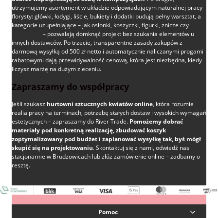
utrzymujemy asortyment w układzie odpowiadającym naturalnej pracy
florysty: główki, łodygi, liście, bukiety i dodatki budują pełny warsztat, a
kategorie uzupełniające – jak osłonki, koszyczki, figurki, znicze czy
flowerboxy
– pozwalają domknąć projekt bez szukania elementów u
innych dostawców. Po trzecie, transparentne zasady zakupów z
darmową wysyłką od 500 zł netto i automatycznie naliczanymi progami
rabatowymi dają przewidywalność cenową, która jest niezbędna, kiedy
liczysz marżę na dużym zleceniu.
Zapraszamy do współpracy
Jeśli szukasz
hurtowni sztucznych kwiatów online
, która rozumie
realia pracy na terminach, potrzebę stałych dostaw i wysokich wymagań
estetycznych – zapraszamy do River Trade.
Pomożemy dobrać
materiały pod konkretną realizację, zbudować koszyk
zoptymalizowany pod budżet i zaplanować wysyłkę tak, byś mógł
skupić się na projektowaniu
. Skontaktuj się z nami, odwiedź nas
stacjonarnie w Brudzowicach lub złóż zamówienie online – zadbamy o
resztę.
Pomoc