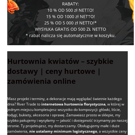
RABATY:
10 % OD 500 zł NETTO!
15 % OD 1000 zł NETTO!
25 % OD 5 000 zł NETTO!*
WYSYŁKA GRATIS OD 500 ZŁ NETTO
* rabat nalicza się automatycznie w koszyku.
Hurtownia kwiatów – szybkie
dostawy | ceny hurtowe |
zamówienia online
Masz projekt i terminy, a dekoracje mają wyglądać świetnie każdego
dnia? River Trade to
internetowa hurtownia florystyczna
, w której w
jednym miejscu kompletujesz wszystko do kompozycji: główki, liście,
łodygi, bukiety, akcesoria i oprawę. Zamawiasz prosto w sklepie, my
szybko pakujemy i wysyłamy — jakość i dostępność trzymamy po naszej
stronie. Ty projektujesz, my dostarczamy. Obsługujemy małe i duże
zamówienia,
nie ustalamy minimum logistycznego
, a wszystkie ceny