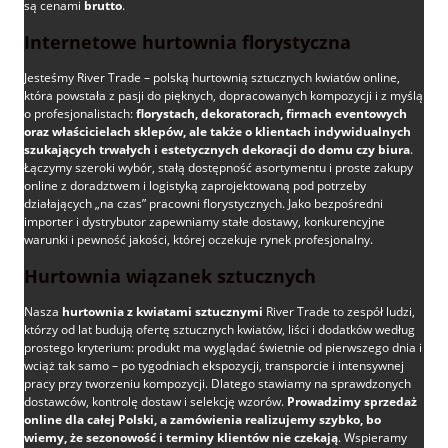
są cenami
brutto
.
Internetowe hurtownia florystyczna
Jesteśmy River Trade – polską hurtownią sztucznych kwiatów online,
która powstała z pasji do pięknych, dopracowanych kompozycji i z myślą
o profesjonalistach:
florystach, dekoratorach, firmach eventowych
oraz właścicielach sklepów, ale także o klientach indywidualnych
szukających trwałych i estetycznych dekoracji do domu czy biura
.
Łączymy szeroki wybór, stałą dostępność asortymentu i proste zakupy
online z doradztwem i logistyką zaprojektowaną pod potrzeby
działających „na czas” pracowni florystycznych. Jako bezpośredni
importer i dystrybutor zapewniamy stałe dostawy, konkurencyjne
warunki i pewność jakości, której oczekuje rynek profesjonalny.
Hurtownia wiązanek sztucznych
Nasza
hurtownia z kwiatami sztucznymi
River Trade to zespół ludzi,
którzy od lat budują ofertę sztucznych kwiatów, liści i dodatków według
prostego kryterium: produkt ma wyglądać świetnie od pierwszego dnia i
wciąż tak samo – po tygodniach ekspozycji, transporcie i intensywnej
pracy przy tworzeniu kompozycji. Dlatego stawiamy na sprawdzonych
dostawców, kontrolę dostaw i selekcję wzorów.
Prowadzimy sprzedaż
online dla całej Polski, a zamówienia realizujemy szybko, bo
wiemy, że sezonowość i terminy klientów nie czekają
. Wspieramy