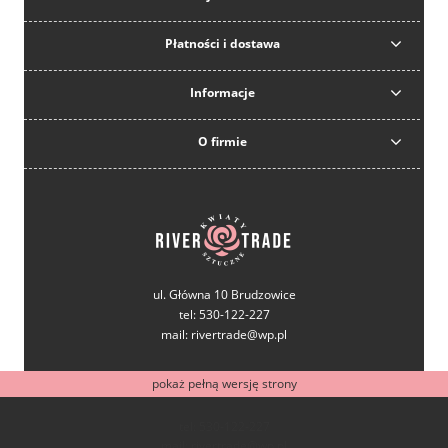
Płatności i dostawa
Informacje
O firmie
ul. Główna 10 Brudzowice
tel: 530-122-227
mail: rivertrade@wp.pl
pokaż pełną wersję strony
tel: 530-122-227
mail: rivertrade@wp.pl