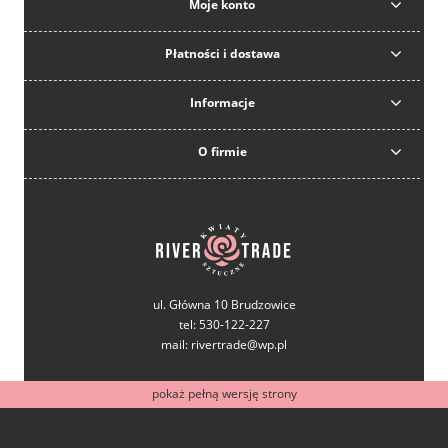
Moje konto
Płatności i dostawa
Informacje
O firmie
ul. Główna 10 Brudzowice
tel: 530-122-227
mail: rivertrade@wp.pl
pokaż pełną wersję strony
tel: 530-122-227