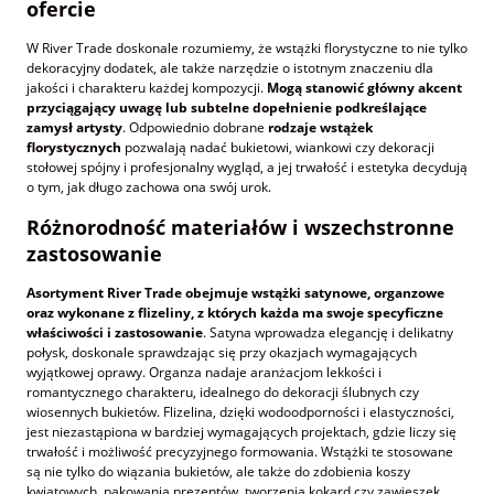
ofercie
W River Trade doskonale rozumiemy, że wstążki florystyczne to nie tylko
dekoracyjny dodatek, ale także narzędzie o istotnym znaczeniu dla
jakości i charakteru każdej kompozycji.
Mogą stanowić główny akcent
przyciągający uwagę lub subtelne dopełnienie podkreślające
zamysł artysty
. Odpowiednio dobrane
rodzaje wstążek
florystycznych
pozwalają nadać bukietowi, wiankowi czy dekoracji
stołowej spójny i profesjonalny wygląd, a jej trwałość i estetyka decydują
o tym, jak długo zachowa ona swój urok.
Różnorodność materiałów i wszechstronne
zastosowanie
Asortyment River Trade obejmuje wstążki satynowe, organzowe
oraz wykonane z flizeliny, z których każda ma swoje specyficzne
właściwości i zastosowanie
. Satyna wprowadza elegancję i delikatny
połysk, doskonale sprawdzając się przy okazjach wymagających
wyjątkowej oprawy. Organza nadaje aranżacjom lekkości i
romantycznego charakteru, idealnego do dekoracji ślubnych czy
wiosennych bukietów. Flizelina, dzięki wodoodporności i elastyczności,
jest niezastąpiona w bardziej wymagających projektach, gdzie liczy się
trwałość i możliwość precyzyjnego formowania. Wstążki te stosowane
są nie tylko do wiązania bukietów, ale także do zdobienia koszy
kwiatowych, pakowania prezentów, tworzenia kokard czy zawieszek