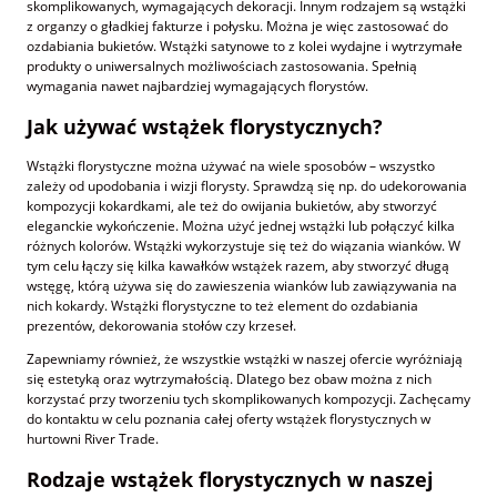
skomplikowanych, wymagających dekoracji. Innym rodzajem są wstążki
z organzy o gładkiej fakturze i połysku. Można je więc zastosować do
ozdabiania bukietów. Wstążki satynowe to z kolei wydajne i wytrzymałe
produkty o uniwersalnych możliwościach zastosowania. Spełnią
wymagania nawet najbardziej wymagających florystów.
Jak używać wstążek florystycznych?
Wstążki florystyczne można używać na wiele sposobów – wszystko
zależy od upodobania i wizji florysty. Sprawdzą się np. do udekorowania
kompozycji kokardkami, ale też do owijania bukietów, aby stworzyć
eleganckie wykończenie. Można użyć jednej wstążki lub połączyć kilka
różnych kolorów. Wstążki wykorzystuje się też do wiązania wianków. W
tym celu łączy się kilka kawałków wstążek razem, aby stworzyć długą
wstęgę, którą używa się do zawieszenia wianków lub zawiązywania na
nich kokardy. Wstążki florystyczne to też element do ozdabiania
prezentów, dekorowania stołów czy krzeseł.
Zapewniamy również, że wszystkie wstążki w naszej ofercie wyróżniają
się estetyką oraz wytrzymałością. Dlatego bez obaw można z nich
korzystać przy tworzeniu tych skomplikowanych kompozycji. Zachęcamy
do kontaktu w celu poznania całej oferty wstążek florystycznych w
hurtowni River Trade.
Rodzaje wstążek florystycznych w naszej