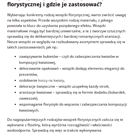
florystycznej i gdzie je zastosować?
Wybierając konkretny rodzaj wstążki florystycznej, warto zwrócić uwagę
na kilka aspektów. Przede wszystkim rodzaj materiału, z jakiego
powstała to klucz do uzyskania pożądanego efektu. Wstążki
materiałowe mogą być bardziej uniwersalne, a te z tworzyw sztucznych
sprawdzą się do delikatniejszych i bardziej romantycznych aranżacji.
Nasze wstążki ze względu na rozbudowany asortyment sprawdzą się w
takich zastosowaniach, jak np.:
zawiązywanie bukietów – czyli do zabezpieczenia kwiatów w
kompozycji kwiatowej,
dekorowanie opakowań – wstążki dodają elementu elegancji do
prezentów,
ozdobienie
koszy na kwiaty
,
dekoracje świąteczne – wstążki uzupełnią każdy stroik,
aranżacje kwiatowe – sprawdzą się w formie dodatku (kokardek,
zawieszek),
wspomaganie florystyki do wiązania i zabezpieczania kompozycji
kwiatowych.
Do najpopularniejszych rodzajów wstążek florystycznych zalicza się te
wykonane z flizeliny, którą wyróżnia rozciągliwość i właściwości
wodoodporne. Sprawdzą się więc w trakcie wykonywania