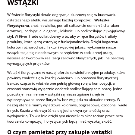
WSTĄŻKI
W świecie florystyki detale odgrywają kluczową rolę w budowaniu
ostatecznego efektu wizualnego każdej kompozycji.
Wstążka
florystyczna
, choć niewielka, potrafi całkowicie odmienić charakter
aranżacji, nadając jej elegancji, lekkości lub podkreślając jej wyjątkowy
styl. W River Trade od lat dbamy o to, aby w ręce florystów trafiały
produkty, które łączą estetykę z funkcjonalnością. Dzięki bogactwu
kolorów, różnorodności faktur i wysokiej jakości wykonania nasze
wstążki stają się nieodzownym narzędziem w codziennej pracy,
wspierając twórców w realizacji zarówno klasycznych, jak i najbardziej
wymagających projektów.
Wstążki florystyczne w naszej ofercie to wielofunkcyjne produkty, które
powinny znaleźć się w każdej kwiaciarni lub pracowni florystycznej.
Bardzo często to właśnie one pełnią główną rolę w kompozycji, a
czasami stanowią wyłącznie dodatek podkreślający całą pracę. Jedno
pozostaje niezmienne – wstążki są niezastąpione i chętnie
wykorzystywane przez florystów bez względu na aktualne trendy. W
naszej ofercie mamy wyjątkowe kolorowe, pogrzebowe, ozdobne i wiele
innych. Każda z nich wyróżnia się jednak wytrzymałością oraz
wydajnością. To właśnie dzięki tym niewielkim akcesoriom prace przy
tworzeniu kompozycji florystycznych będą mieć wysoką jakość.
O czym pamiętać przy zakupie wstążki