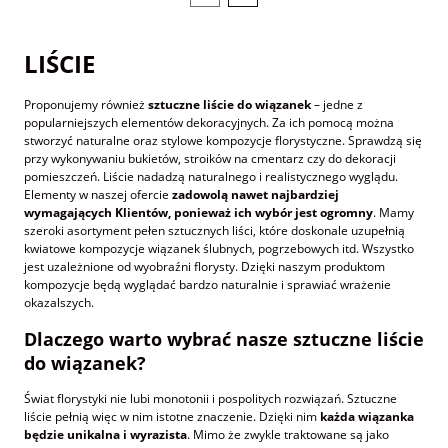
LIŚCIE
Proponujemy również
sztuczne liście do wiązanek
– jedne z
popularniejszych elementów dekoracyjnych. Za ich pomocą można
stworzyć naturalne oraz stylowe kompozycje florystyczne. Sprawdzą się
przy wykonywaniu bukietów, stroików na cmentarz czy do dekoracji
pomieszczeń. Liście nadadzą naturalnego i realistycznego wyglądu.
Elementy w naszej ofercie
zadowolą nawet najbardziej
wymagających Klientów, ponieważ ich wybór jest ogromny
. Mamy
szeroki asortyment pełen sztucznych liści, które doskonale uzupełnią
kwiatowe kompozycje wiązanek ślubnych, pogrzebowych itd. Wszystko
jest uzależnione od wyobraźni florysty. Dzięki naszym produktom
kompozycje będą wyglądać bardzo naturalnie i sprawiać wrażenie
okazalszych.
Dlaczego warto wybrać nasze sztuczne liście
do wiązanek?
Świat florystyki nie lubi monotonii i pospolitych rozwiązań. Sztuczne
liście pełnią więc w nim istotne znaczenie. Dzięki nim
każda wiązanka
będzie unikalna i wyrazista
. Mimo że zwykle traktowane są jako