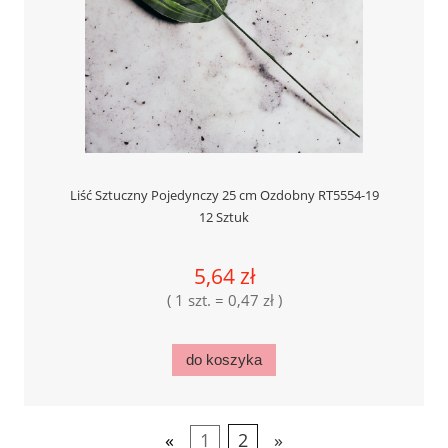
Liść Sztuczny Pojedynczy 25 cm Ozdobny RT5554-19
12 Sztuk
5,64 zł
( 1 szt. = 0,47 zł )
do koszyka
«
1
2
»