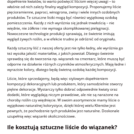
dopełnienie kwiatów, to warto poświęcić liściom więcej uwagi – to
właśnie od nich zależy finalny wygląd kompozycji. Proponujemy liście
pięcioramienne, paproci, winogrona, zwisy i wiele innych ozdobnych
produktów. Te sztuczne listki mogą być również wyjątkową ozdobą
pomieszczenia. Każdy z nich wyróżnia się jednak trwałością – nie
więdnie, nie żółknie i nie wymaga skomplikowanej pielęgnacji.
Nowoczesne technologie produkcji sprawiają, że świetnie imitują
wygląd żywych roślin, a w efekcie trudno je odróżnić od oryginału.
Każdy sztuczny liść z naszej oferty jest nie tylko ładny, ale wyróżnia go
też wysoka jakość materiałów, z jakich powstał. Dlatego świetnie
sprawdzą się do tworzenia np. wiązanek na cmentarz, które muszą być
odporne na działanie różnych czynników atmosferycznych. Mają ładne i
wyraziste kolory, dlatego będą świetną ozdobą każdej kompozycji.
Liście, które sprzedajemy, będą więc stylowym dopełnieniem
kompozycji dekoracyjnych lub produktem, który samodzielnie stworzy
piękne dekoracje. Wystarczy tylko dobrać odpowiednie kwiaty oraz
dodatki, które wyglądają niczym prawdziwe, ale nie są narażone na
choroby roślin czy więdnięcie. W swoim asortymencie mamy liście o
wyjątkowo naturalnej kolorystyce, dzięki której wielu Klientów jest
pewnych, że pochodzenie tych produktów jest naturalne. Doskonale
uzupełnią więc wiązanki okolicznościowe.
Ile kosztują sztuczne liście do wiązanek?