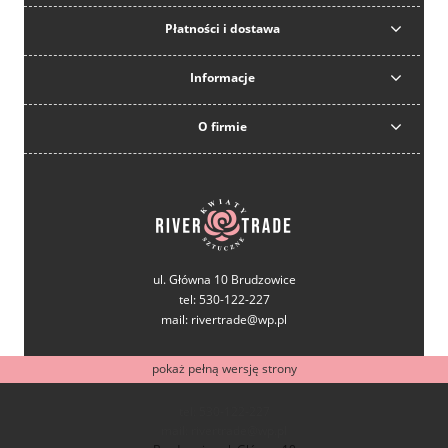
Płatności i dostawa
Informacje
O firmie
ul. Główna 10 Brudzowice
tel: 530-122-227
mail: rivertrade@wp.pl
pokaż pełną wersję strony
tel: 530-122-227
mail: rivertrade@wp.pl