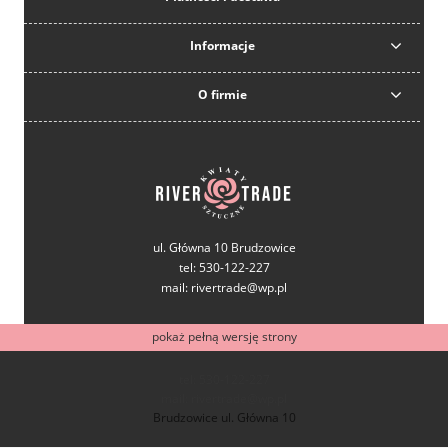
Informacje
O firmie
ul. Główna 10 Brudzowice
tel: 530-122-227
mail: rivertrade@wp.pl
pokaż pełną wersję strony
tel: 530-122-227
mail: rivertrade@wp.pl
Brudzowice ul. Główna 10