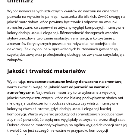
cmentarz
Wybór nowoczesnych sztucznych kwiatów do wazonu na cmentarz
pozwala na wyrażenie pamięci i szacunku dla bliskich. Zwróć uwagę na
jakość materiałów, które powinny być trwałe i odporne na warunki
atmosferyczne, co zapewni estetyczny wygląd kompozycji. Intensywne
kolory dodają uroku i elegancji. Różnorodność dostępnych wzorów i
stylów umożliwia tworzenie osobistych aranżacji, a korzystanie z
akcesoriów florystycznych pozwala na indywidualne podejście do
dekoracji. Zakupy online w sprawdzonych hurtowniach gwarantują
szybką dostawę oraz profesjonalną obsługę, co zwiększa satysfakcję z
zakupów.
Jakość i trwałość materiałów
Wybierając
nowoczesne sztuczne kwiaty do wazonu na cmentarz
,
warto zwrócić uwagę na
jakość oraz odporność na warunki
atmosferyczne
. Najtrwalsze materiały to te wykonane z wysokiej
jakości tworzyw sztucznych, które nie blakną pod wpływem słońca ani
nie ulegają uszkodzeniom podczas deszczu czy wiatru. Intensywne
kolory są również istotne, gdyż dodają uroku i elegancji każdej
kompozycji. Warto wybierać produkty od sprawdzonych producentów,
aby mieć pewność, że będą one wyglądały estetycznie przez długi czas.
Dobrze dobrane materiały wpływają na ogólny wygląd dekoracji oraz jej
trwałość, co jest szczególnie ważne w przypadku kompozycji