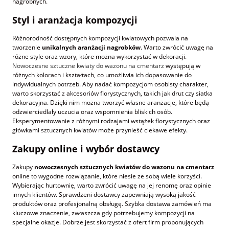
nagrobnych.
Styl i aranżacja kompozycji
Różnorodność dostępnych kompozycji kwiatowych pozwala na
tworzenie
unikalnych aranżacji nagrobków
. Warto zwrócić uwagę na
różne style oraz wzory, które można wykorzystać w dekoracji.
Nowoczesne sztuczne kwiaty do wazonu na cmentarz
występują w
różnych kolorach i kształtach, co umożliwia ich dopasowanie do
indywidualnych potrzeb. Aby nadać kompozycjom osobisty charakter,
warto skorzystać z akcesoriów florystycznych, takich jak drut czy siatka
dekoracyjna. Dzięki nim można tworzyć własne aranżacje, które będą
odzwierciedlały uczucia oraz wspomnienia bliskich osób.
Eksperymentowanie z różnymi rodzajami wstążek florystycznych oraz
główkami sztucznych kwiatów może przynieść ciekawe efekty.
Zakupy online i wybór dostawcy
Zakupy
nowoczesnych sztucznych kwiatów do wazonu na cmentarz
online to wygodne rozwiązanie, które niesie ze sobą wiele korzyści.
Wybierając hurtownię, warto zwrócić uwagę na jej renomę oraz opinie
innych klientów. Sprawdzeni dostawcy zapewniają wysoką jakość
produktów oraz profesjonalną obsługę. Szybka dostawa zamówień ma
kluczowe znaczenie, zwłaszcza gdy potrzebujemy kompozycji na
specjalne okazje. Dobrze jest skorzystać z ofert firm proponujących