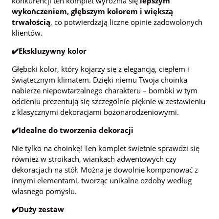
konkurencji ten komplet wyróżnia się
lepszym
wykończeniem, głębszym kolorem i większą
trwałością
, co potwierdzają liczne opinie zadowolonych
klientów.
✔️Ekskluzywny kolor
Głęboki kolor, który kojarzy się z elegancją, ciepłem i
świątecznym klimatem. Dzięki niemu Twoja choinka
nabierze niepowtarzalnego charakteru – bombki w tym
odcieniu prezentują się szczególnie pięknie w zestawieniu
z klasycznymi dekoracjami bożonarodzeniowymi.
✔️Idealne do tworzenia dekoracji
Nie tylko na choinkę! Ten komplet świetnie sprawdzi się
również w stroikach, wiankach adwentowych czy
dekoracjach na stół. Można je dowolnie komponować z
innymi elementami, tworząc unikalne ozdoby według
własnego pomysłu.
✔️Duży zestaw