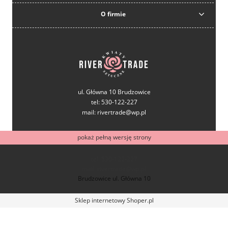
O firmie
ul. Główna 10 Brudzowice
tel: 530-122-227
mail: rivertrade@wp.pl
pokaż pełną wersję strony
tel: 530-122-227
mail: rivertrade@wp.pl
Brudzowice ul. Główna 10
Sklep internetowy Shoper.pl