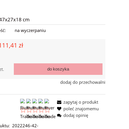
 47x27x18 cm
ść:
na wyczerpaniu
111,41 zł
zt.
do koszyka
dodaj do przechowalni
zapytaj o produkt
poleć znajomemu
dodaj opinię
uktu:
2022246-42-