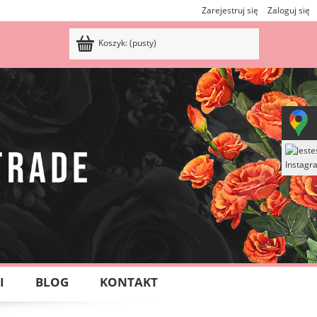
Zarejestruj się
Zaloguj się
Koszyk:
(pusty)
I
BLOG
KONTAKT