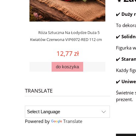
✔️
Duży 
To dekora
Róża Sztuczna Na Łodydze Duża 5
✔️
Solidn
Kwiatów Czerwona VIP6972-RED 112 cm
Figurka 
12,77 zł
✔️
Stara
do koszyka
Każdy fig
✔️
Uniwe
TRANSLATE
Świetnie 
prezent.
Powered by
Translate