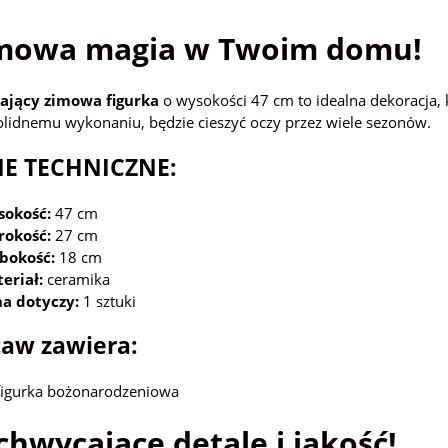
mowa magia w Twoim domu!
ający zimowa figurka
o wysokości 47 cm to idealna dekoracja, 
solidnemu wykonaniu, będzie cieszyć oczy przez wiele sezonów.
E TECHNICZNE:
okość:
47 cm
rokość:
27 cm
bokość:
18 cm
eriał:
ceramika
a dotyczy:
1 sztuki
aw zawiera:
figurka bożonarodzeniowa
hwycające detale i jakość!