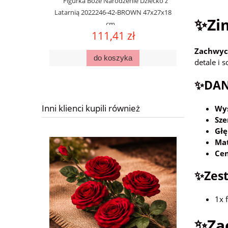
Figurka Boże Narodzenie Dziecko z
Latarnią 2022246-42-BROWN 47x27x18
✨Zi
cm
111,41 zł
Zachwyc
do koszyka
detale i 
✨DAN
Inni klienci kupili również
Wys
Sze
Głę
Mat
Cen
✨Zest
1x 
✨Zac