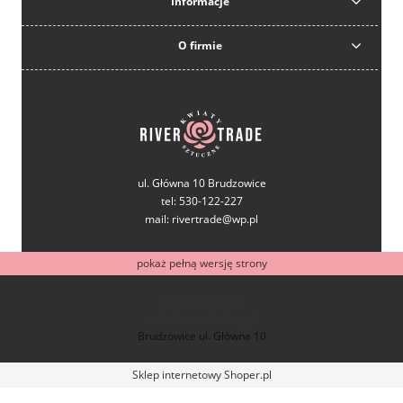
Informacje
O firmie
ul. Główna 10 Brudzowice
tel: 530-122-227
mail: rivertrade@wp.pl
pokaż pełną wersję strony
tel: 530-122-227
mail: rivertrade@wp.pl
Brudzowice ul. Główna 10
Sklep internetowy Shoper.pl