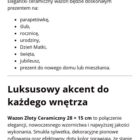
Elegancki ceramiczny wazon będzie doskonałym
prezentem na:
parapetówkę,
ślub,
rocznicę,
urodziny,
Dzień Matki,
święta,
jubileusz,
prezent do nowego domu lub mieszkania.
Luksusowy akcent do
każdego wnętrza
Wazon Złoty Ceramiczny 28 × 15 cm
to połączenie
elegancji, nowoczesnego wzornictwa i najwyższej jakości
wykonania. Smukła sylwetka, dekoracyjne pionowe
ryflowania oraz efektowny złoty kolor sprawiają, że stanie