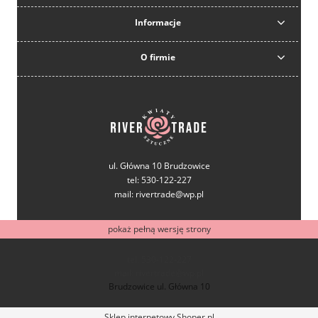
Informacje
O firmie
ul. Główna 10 Brudzowice
tel: 530-122-227
mail: rivertrade@wp.pl
pokaż pełną wersję strony
tel: 530-122-227
mail: rivertrade@wp.pl
Brudzowice ul. Główna 10
Sklep internetowy Shoper.pl