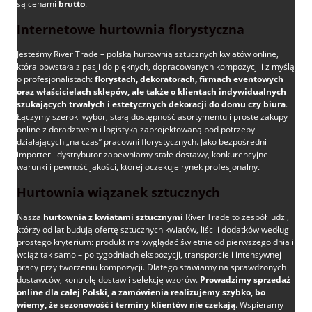
są cenami
brutto
.
Internetowe hurtownia florystyczna
Jesteśmy River Trade – polską hurtownią sztucznych kwiatów online,
która powstała z pasji do pięknych, dopracowanych kompozycji i z myślą
o profesjonalistach:
florystach, dekoratorach, firmach eventowych
oraz właścicielach sklepów, ale także o klientach indywidualnych
szukających trwałych i estetycznych dekoracji do domu czy biura
.
Łączymy szeroki wybór, stałą dostępność asortymentu i proste zakupy
online z doradztwem i logistyką zaprojektowaną pod potrzeby
działających „na czas” pracowni florystycznych. Jako bezpośredni
importer i dystrybutor zapewniamy stałe dostawy, konkurencyjne
warunki i pewność jakości, której oczekuje rynek profesjonalny.
Hurtownia wiązanek sztucznych
Nasza
hurtownia z kwiatami sztucznymi
River Trade to zespół ludzi,
którzy od lat budują ofertę sztucznych kwiatów, liści i dodatków według
prostego kryterium: produkt ma wyglądać świetnie od pierwszego dnia i
wciąż tak samo – po tygodniach ekspozycji, transporcie i intensywnej
pracy przy tworzeniu kompozycji. Dlatego stawiamy na sprawdzonych
dostawców, kontrolę dostaw i selekcję wzorów.
Prowadzimy sprzedaż
online dla całej Polski, a zamówienia realizujemy szybko, bo
wiemy, że sezonowość i terminy klientów nie czekają
. Wspieramy