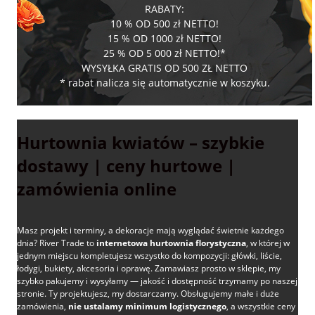
RABATY:
10 % OD 500 zł NETTO!
15 % OD 1000 zł NETTO!
25 % OD 5 000 zł NETTO!*
WYSYŁKA GRATIS OD 500 ZŁ NETTO
* rabat nalicza się automatycznie w koszyku.
Hurtownia kwiatów – szybkie
dostawy | ceny hurtowe |
zamówienia online
Masz projekt i terminy, a dekoracje mają wyglądać świetnie każdego
dnia? River Trade to
internetowa hurtownia florystyczna
, w której w
jednym miejscu kompletujesz wszystko do kompozycji: główki, liście,
łodygi, bukiety, akcesoria i oprawę. Zamawiasz prosto w sklepie, my
szybko pakujemy i wysyłamy — jakość i dostępność trzymamy po naszej
stronie. Ty projektujesz, my dostarczamy. Obsługujemy małe i duże
zamówienia,
nie ustalamy minimum logistycznego
, a wszystkie ceny