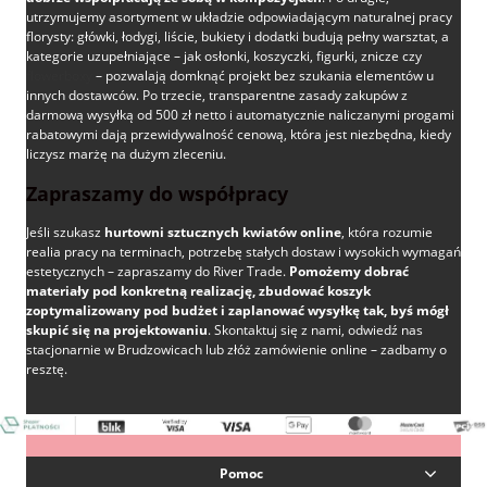
utrzymujemy asortyment w układzie odpowiadającym naturalnej pracy
florysty: główki, łodygi, liście, bukiety i dodatki budują pełny warsztat, a
kategorie uzupełniające – jak osłonki, koszyczki, figurki, znicze czy
flowerboxy
– pozwalają domknąć projekt bez szukania elementów u
innych dostawców. Po trzecie, transparentne zasady zakupów z
darmową wysyłką od 500 zł netto i automatycznie naliczanymi progami
rabatowymi dają przewidywalność cenową, która jest niezbędna, kiedy
liczysz marżę na dużym zleceniu.
Zapraszamy do współpracy
Jeśli szukasz
hurtowni sztucznych kwiatów online
, która rozumie
realia pracy na terminach, potrzebę stałych dostaw i wysokich wymagań
estetycznych – zapraszamy do River Trade.
Pomożemy dobrać
materiały pod konkretną realizację, zbudować koszyk
zoptymalizowany pod budżet i zaplanować wysyłkę tak, byś mógł
skupić się na projektowaniu
. Skontaktuj się z nami, odwiedź nas
stacjonarnie w Brudzowicach lub złóż zamówienie online – zadbamy o
resztę.
Pomoc