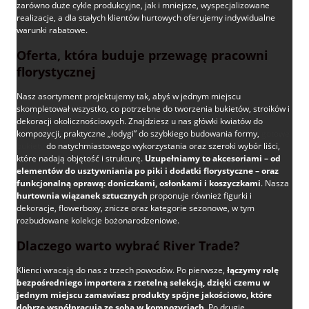
zarówno duże cykle produkcyjne, jak i mniejsze, wyspecjalizowane
realizacje, a dla stałych klientów hurtowych oferujemy indywidualne
warunki rabatowe.
Oferta, która buduje przewagę pracowni
florystycznej
Nasz asortyment projektujemy tak, abyś w jednym miejscu
skompletował wszystko, co potrzebne do tworzenia bukietów, stroików i
dekoracji okolicznościowych. Znajdziesz u nas główki kwiatów do
kompozycji, praktyczne „łodygi” do szybkiego budowania formy,
gotowe
bukiety
do natychmiastowego wykorzystania oraz szeroki wybór liści,
które nadają objętość i strukturę.
Uzupełniamy to akcesoriami – od
elementów do usztywniania po piki i dodatki florystyczne – oraz
funkcjonalną oprawą: doniczkami, osłonkami i koszyczkami
. Nasza
hurtownia wiązanek sztucznych
proponuje również figurki i
dekoracje, flowerboxy, znicze oraz kategorie sezonowe, w tym
rozbudowane kolekcje bożonarodzeniowe.
Dlaczego warto wybrać River Trade?
Klienci wracają do nas z trzech powodów. Po pierwsze,
łączymy rolę
bezpośredniego importera z rzetelną selekcją, dzięki czemu w
jednym miejscu zamawiasz produkty spójne jakościowo, które
dobrze współpracują ze sobą w kompozycjach
. Po drugie,