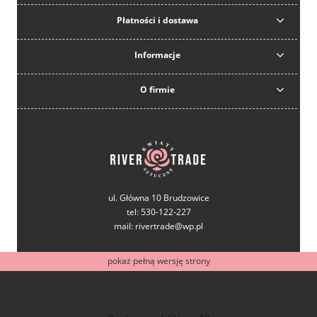
Płatności i dostawa
Informacje
O firmie
ul. Główna 10 Brudzowice
tel: 530-122-227
mail: rivertrade@wp.pl
pokaż pełną wersję strony
tel: 530-122-227
mail: rivertrade@wp.pl