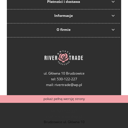
Płatności i dostawa
Informacje
O firmie
ul. Główna 10 Brudzowice
tel: 530-122-227
mail: rivertrade@wp.pl
pokaż pełną wersję strony
tel: 530-122-227
mail: rivertrade@wp.pl
Brudzowice ul. Główna 10