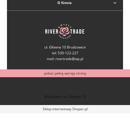
O firmie
ul. Główna 10 Brudzowice
tel: 530-122-227
mail: rivertrade@wp.pl
pokaż pełną wersję strony
tel: 530-122-227
mail: rivertrade@wp.pl
Brudzowice ul. Główna 10
Sklep internetowy Shoper.pl