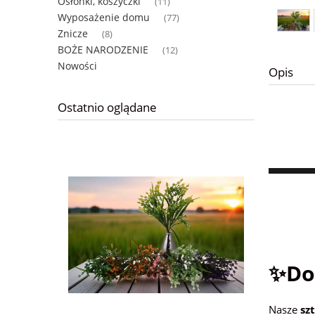
Osłonki, koszyczki
(11)
Wyposażenie domu
(77)
Znicze
(8)
BOŻE NARODZENIE
(12)
Nowości
Opis
Ostatnio oglądane
✨Dod
Nasze
sz