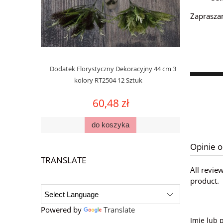
Zapraszam
Dodatek Florystyczny Dekoracyjny 44 cm 3
Oset Dodat
kolory RT2504 12 Sztuk
kol
60,48 zł
do koszyka
Opinie o
TRANSLATE
All revie
product.
Powered by
Translate
Imię lub 