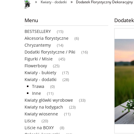
»
»
Kwiaty - dodatki
Dodatek Florystyczny Dekoracyjny
Menu
Dodatek
BESTSELLERY
(15)
Akcesoria florystyczne
(6)
Chryzantemy
(14)
Dodatki florystyczne / Piki
(16)
Figurki / Misie
(45)
Flowerboxy
(25)
Kwiaty - bukiety
(17)
Kwiaty - dodatki
(28)
Trawa
(0)
Inne
(11)
Kwiaty główki wyrobowe
(33)
Kwiaty na łodygach
(23)
Kwiaty wiosenne
(11)
Liście
(20)
Liście na BOXY
(8)