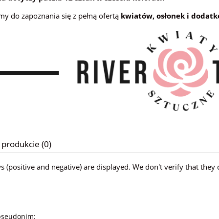
y do zapoznania się z pełną ofertą
kwiatów, osłonek i dodat
ek Dekoracyjny 50 x 15 cm mix
or 1211-198 12 Sztuk
16,92 zł
do koszyka
 produkcie (0)
ws (positive and negative) are displayed. We don't verify that t
pseudonim: