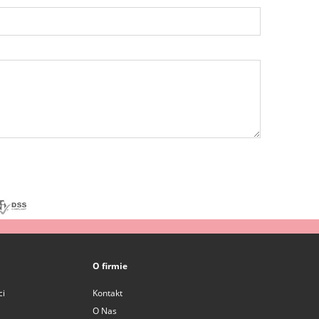
O firmie
ci
Kontakt
O Nas