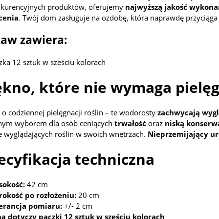
nkurencyjnych produktów, oferujemy
najwyższą jakość wykona
cenia
. Twój dom zasługuje na ozdobę, która naprawdę przyciąga 
aw zawiera:
zka 12 sztuk w sześciu kolorach
kno, które nie wymaga pielęg
o codziennej pielęgnacji roślin – te wodorosty
zachwycają wyg
alnym wyborem dla osób ceniących
trwałość
oraz
niską konserw
e wyglądających roślin w swoich wnętrzach.
Nieprzemijający u
cyfikacja techniczna
okość:
42 cm
rokość po rozłożeniu:
20 cm
erancja pomiaru:
+/- 2 cm
a dotyczy paczki 12 sztuk w sześciu kolorach