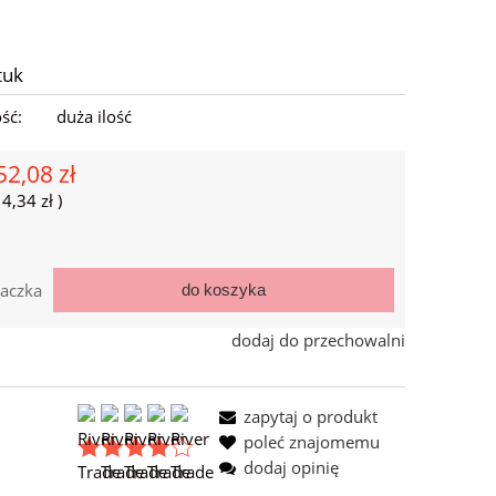
tuk
ść:
duża ilość
52,08 zł
=
4,34 zł
)
aczka
do koszyka
dodaj do przechowalni
zapytaj o produkt
poleć znajomemu
dodaj opinię