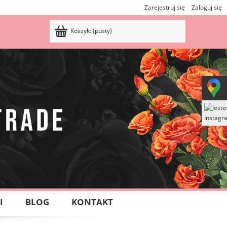
Zarejestruj się
Zaloguj się
Koszyk:
(pusty)
I
BLOG
KONTAKT