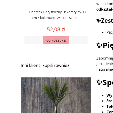
wielu ko
odkształ
Dodatek Florystyczny Dekoracyjny 38
cm 6 kolorów RT2501 12 Sztuk
✨Zest
52,08 zł
Pac
do koszyka
✨Pię
Zapomnij 
Jest ide
Inni klienci kupili również
naturalni
✨Spe
Wys
Sze
Tol
Cen