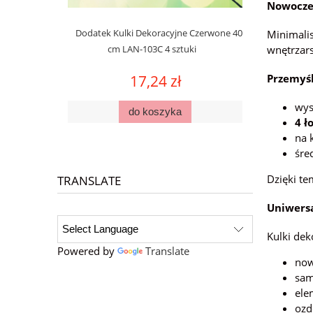
Nowocze
Dodatek Kulki Dekoracyjne Czerwone 40
Minimalis
cm LAN-103C 4 sztuki
wnętrzars
17,24 zł
Przemyś
wys
do koszyka
4 ł
na 
śre
Dzięki te
TRANSLATE
Uniwers
Kulki dek
Powered by
Translate
now
sam
ele
ozd