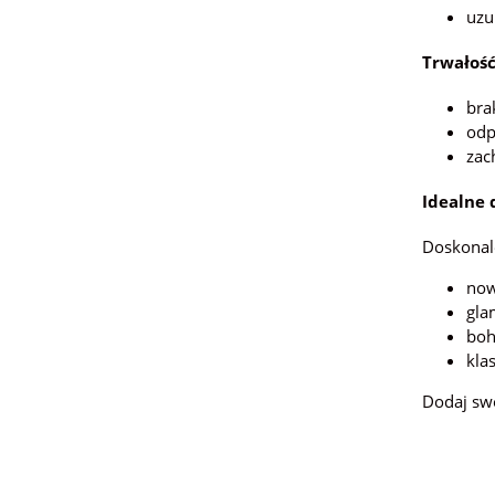
uzu
Trwałość
bra
odp
zac
Idealne 
Doskonal
now
gla
boh
kla
Dodaj swo