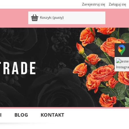
Zarejestruj się
Zaloguj się
Koszyk:
(pusty)
I
BLOG
KONTAKT