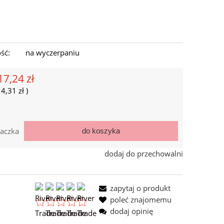
ść:
na wyczerpaniu
17,24 zł
=
4,31 zł
)
aczka
do koszyka
dodaj do przechowalni
zapytaj o produkt
poleć znajomemu
dodaj opinię