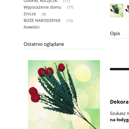
Osłonki, koszyczki
(11)
Wyposażenie domu
(77)
Znicze
(8)
BOŻE NARODZENIE
(12)
Nowości
Opis
Ostatnio oglądane
Dekorac
Szukasz 
na łody