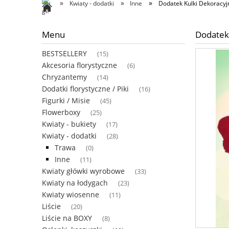
»
»
»
Kwiaty - dodatki
Inne
Dodatek Kulki Dekoracy
Menu
Dodatek
BESTSELLERY
(15)
Akcesoria florystyczne
(6)
Chryzantemy
(14)
Dodatki florystyczne / Piki
(16)
Figurki / Misie
(45)
Flowerboxy
(25)
Kwiaty - bukiety
(17)
Kwiaty - dodatki
(28)
Trawa
(0)
Inne
(11)
Kwiaty główki wyrobowe
(33)
Kwiaty na łodygach
(23)
Kwiaty wiosenne
(11)
Liście
(20)
Liście na BOXY
(8)