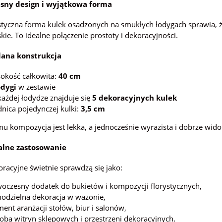
sny design i wyjątkowa forma
tyczna forma kulek osadzonych na smukłych łodygach sprawia, ż
kie. To idealne połączenie prostoty i dekoracyjności.
lana konstrukcja
okość całkowita:
40 cm
odygi
w zestawie
każdej łodydze znajduje się
5 dekoracyjnych kulek
dnica pojedynczej kulki:
3,5 cm
mu kompozycja jest lekka, a jednocześnie wyrazista i dobrze wido
alne zastosowanie
oracyjne świetnie sprawdzą się jako:
oczesny dodatek do bukietów i kompozycji florystycznych,
odzielna dekoracja w wazonie,
ment aranżacji stołów, biur i salonów,
oba witryn sklepowych i przestrzeni dekoracyjnych,