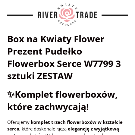
Box na Kwiaty Flower
Prezent Pudełko
Flowerbox Serce W7799 3
sztuki ZESTAW
✨Komplet flowerboxów,
które zachwycają!
Oferujemy
komplet trzech flowerboxów w kształcie
serca
, które doskonale łączą
elegancję z wyjątkową