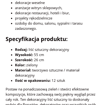
dekoracje weselne
aranżacje witryn sklepowych,
dekoracje restauracji, hoteli i biur,
projekty rękodzielnicze
ozdoby do domu, salonu, sypialni i tarasu
zadaszonego.
Specyfikacja produktu:
Rodzaj:
liść sztuczny dekoracyjny
Wysokość:
55 cm
Szerokość:
26 cm
Kolor:
zielony
Materiał:
tworzywo sztuczne / materiał
dekoracyjny
Ilość w opakowaniu:
12 sztuk
Postaw na ponadczasową zieleń i stwórz efektowne
kompozycje, które zachowają swój piękny wygląd przez
cały rok. Ten dekoracyjny liść sztuczny to doskonały
wybór dla florystów, dekoratorów oraz wszystkich osób