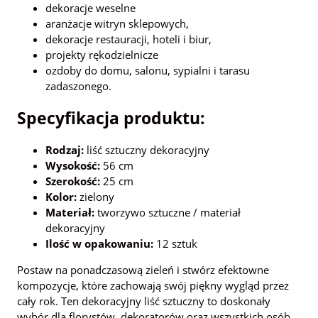
dekoracje weselne
aranżacje witryn sklepowych,
dekoracje restauracji, hoteli i biur,
projekty rękodzielnicze
ozdoby do domu, salonu, sypialni i tarasu
zadaszonego.
Specyfikacja produktu:
Rodzaj:
liść sztuczny dekoracyjny
Wysokość:
56 cm
Szerokość:
25 cm
Kolor:
zielony
Materiał:
tworzywo sztuczne / materiał
dekoracyjny
Ilość w opakowaniu:
12 sztuk
Postaw na ponadczasową zieleń i stwórz efektowne
kompozycje, które zachowają swój piękny wygląd przez
cały rok. Ten dekoracyjny liść sztuczny to doskonały
wybór dla florystów, dekoratorów oraz wszystkich osób